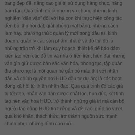
trang đẹp đẽ, nâng cao giá trị sử dụng hàng chục, hàng
trăm lần. Quá trình đó là những va chạm, những kinh
nghiệm “dân vận” đối với bà con khi thực hiện công tác
đền bù, thu hồi đất, giải phóng mặt bằng; những cách
làm hay, phương thức quản lý mới trong đầu tư, kinh
doanh, quản lý các sản phẩm nhà ở và đô thị; đó là
những trăn trở khi làm quy hoạch, thiết kế để bảo đảm
kiến tạo nên các đô thị và nhà ở tiên tiến, hiện đại nhưng
vẫn gìn giữ được bản sắc văn hóa, phong tục, tập quán
địa phương; là mối quan hệ gắn bó máu thịt với nhân
dân và chính quyền nơi HUD đầu tư dự án; là các hoạt
động xã hội từ thiện nhân đạo. Qua quá trình đó các giá
trị tốt đẹp, nhân văn dần được chắt lọc, hun đúc, kết tinh
tạo nên văn hóa HUD, trở thành những giá trị mà cán bộ,
người lao động HUD tin tưởng và đề cao, giúp họ vượt
qua khó khăn, thách thức, trở thành nguồn sức mạnh
chinh phục những đỉnh cao mới.