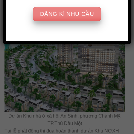
điểm vui chơi giải trí lý tưởng vào buổi tối. Nơi đây có rất
ĐĂNG KÍ NHU CẦU
nhiều hoạt động vui chơi giải trí và khám phá ẩm thực
đặc sắc.
Dự án Khu nhà ở xã hội An Sinh, phường Chánh Mỹ,
TP.Thủ Dầu Một
Tại lễ phát động thi đua hoàn thành dự án Khu NƠXH