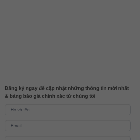
Đăng ký ngay để cập nhật những thông tin mới nhất
& bảng báo giá chính xác từ chúng tôi
CONTACT
If
you
US
are
human,
leave