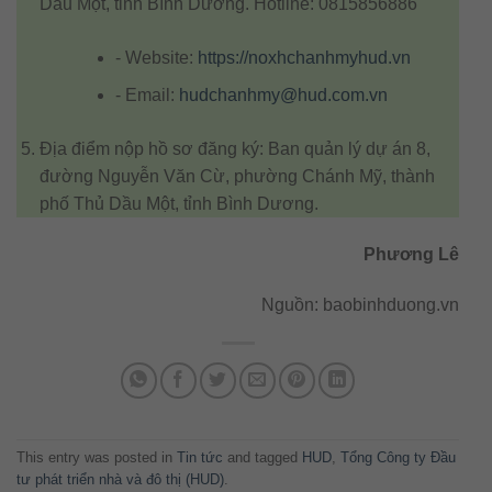
Dầu Một, tỉnh Bình Dương. Hotline: 0815856886
Website:
https://noxhchanhmyhud.vn
Email:
hudchanhmy@hud.com.vn
Địa điểm nộp hồ sơ đăng ký: Ban quản lý dự án 8,
đường Nguyễn Văn Cừ, phường Chánh Mỹ, thành
phố Thủ Dầu Một, tỉnh Bình Dương.
Phương Lê
Nguồn: baobinhduong.vn
This entry was posted in
Tin tức
and tagged
HUD
,
Tổng Công ty Đầu
tư phát triển nhà và đô thị (HUD)
.