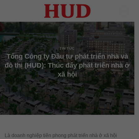
Skip
to
content
TIN TỨC
Tổng Công ty Đầu tư phát triển nhà và
đô thị (HUD): Thúc đẩy phát triển nhà ở
xã hội
Là doanh nghiệp tiên phong phát triển nhà ở xã hội