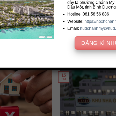
đây là phường Chánh Mỹ,
Dầu Một, tỉnh Bình Dương
Hotline: 081 58 56 886
Website:
https://noxhcha
 thuê mua nhà ở xã hội và
Email:
hudchanhmy@hud.
Tổng Công ty HUD: Đặt an n
dự án nhà ở xã hội
ều người thu nhập [...]
ĐĂNG KÍ NH
Trong bối cảnh nhu cầu nhà ở xã h
15
Th4