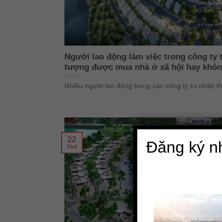
Người lao động làm việc trong công ty 
tượng được mua nhà ở xã hội hay khô
Nhiều người lao động trong các công ty tư nhân thắ
22
Đăng ký n
Th4