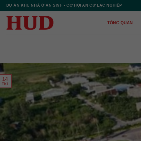
Skip
DỰ ÁN KHU NHÀ Ở AN SINH - CƠ HỘI AN CƯ LẠC NGHIỆP
to
content
TỔNG QUAN
14
Th1