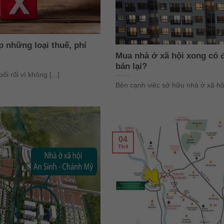
p những loại thuế, phí
Mua nhà ở xã hội xong có 
bán lại?
 rối vì không [...]
Bên cạnh việc sở hữu nhà ở xã hội
04
Th4