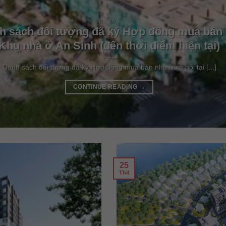
TIN TỨC
h sách đối tượng đã ký Hợp đồng mua bán n
Khu nhà ở An Sinh (đến thời điểm hiện tại)
Danh sách đối tượng đã ký Hợp đồng mua bán nhà ở xã hội tại [...]
CONTINUE READING
→
25
Th4