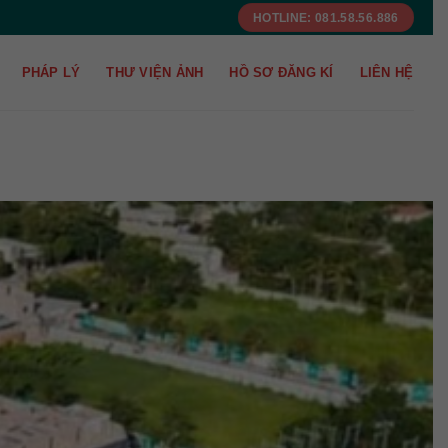
HOTLINE: 081.58.56.886
PHÁP LÝ
THƯ VIỆN ẢNH
HỒ SƠ ĐĂNG KÍ
LIÊN HỆ