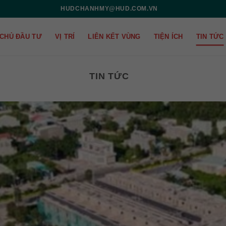
HUDCHANHMY@HUD.COM.VN
CHỦ ĐẦU TƯ
VỊ TRÍ
LIÊN KẾT VÙNG
TIỆN ÍCH
TIN TỨC
TIN TỨC