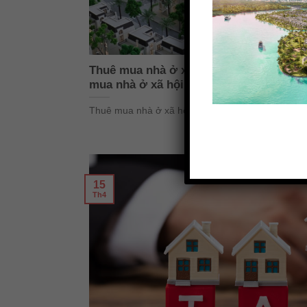
Thuê mua nhà ở xã hội là gì? Phân biệt
mua nhà ở xã hội
Thuê mua nhà ở xã hội đang là giải pháp được nhi
15
Th4