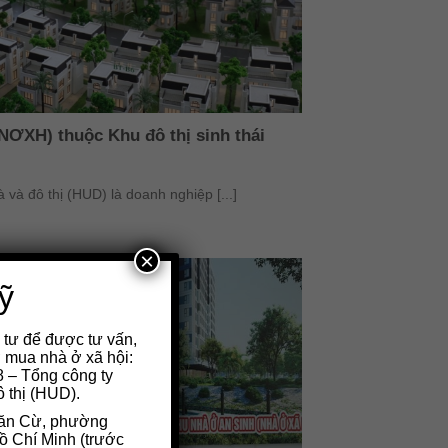
NƠXH) thuộc Khu đô thị sinh thái
 và đô thị (HUD) là doanh nghiệp [...]
×
ỹ
u tư để được tư vấn,
 mua nhà ở xã hội:
 – Tổng công ty
ô thị (HUD).
Văn Cừ, phường
 Chí Minh (trước