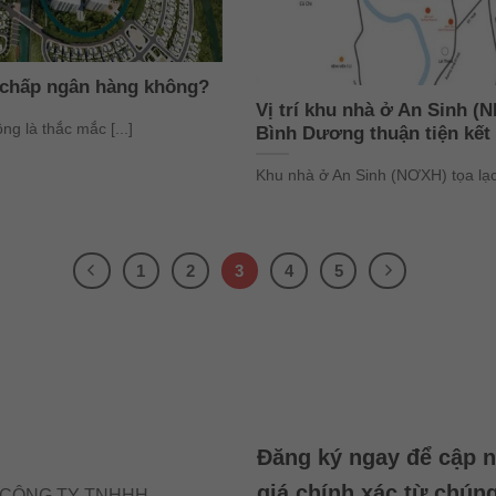
ế chấp ngân hàng không?
Vị trí khu nhà ở An Sinh (N
g là thắc mắc [...]
Bình Dương thuận tiện kết
Khu nhà ở An Sinh (NƠXH) tọa lạc
1
2
3
4
5
Đăng ký ngay để cập n
giá chính xác từ chúng
- CÔNG TY TNHHH