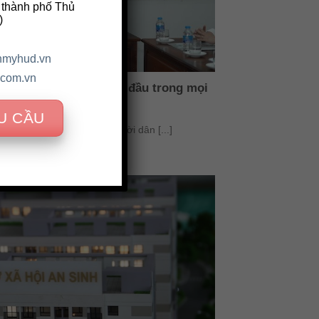
 thành phố Thủ
)
nhmyhud.vn
com.vn
inh, an toàn lên hàng đầu trong mọi
U CẦU
ội ngày càng tăng cao, người dân [...]