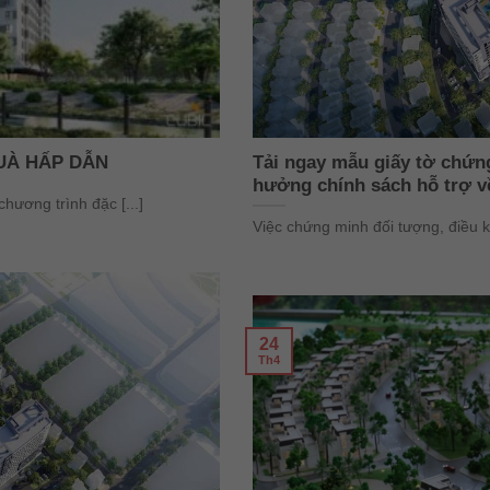
UÀ HẤP DẪN
Tải ngay mẫu giấy tờ chứn
hưởng chính sách hỗ trợ v
ương trình đặc [...]
Việc chứng minh đối tượng, điều ki
24
Th4