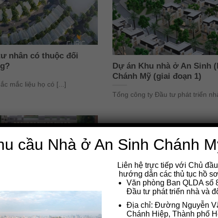
tư nhân có thuộc đối
ng?
Dự án Khu nhà ở An Sinh (
Chánh Mỹ (giai đoạn 1)
c mắc liệu họ có [...]
Tổng công ty Đầu tư phát triển nhà
hu cầu Nhà ở An Sinh Chánh M
18
Th4
Liên hệ trực tiếp với Chủ đầ
hướng dẫn các thủ tục hồ sơ
Văn phòng Ban QLDA số 8
Đầu tư phát triển nhà và đ
Địa chỉ: Đường Nguyễn 
Chánh Hiệp, Thành phố Hồ